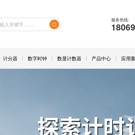
服务热线:
1806
计分器
数字时钟
数显计数器
产品中心
应用