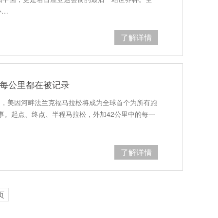
心…
了解详情
！每公里都在被记录
25日，美因河畔法兰克福马拉松将成为全球首个为所有跑
事。起点、终点、半程马拉松，外加42公里中的每一
了解详情
页