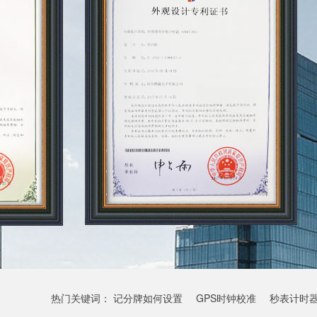
热门关键词：
记分牌如何设置
GPS时钟校准
秒表计时