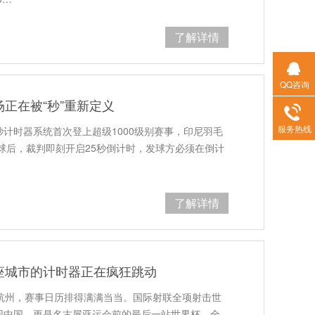
了解详情
QQ咨询
正在被“秒”重新定义
服务热线
，25秒计时器系统首次登上超级1000级别赛事，印尼羽毛
球后，裁判即刻开启25秒倒计时，发球方必须在倒计
了解详情
座城市的计时器正在疯狂跳动
年的杭州，赛事日历排得满满当当。国际射联全项射击世
重回中国，更是名古屋亚运会前的最后一站世界杯。全