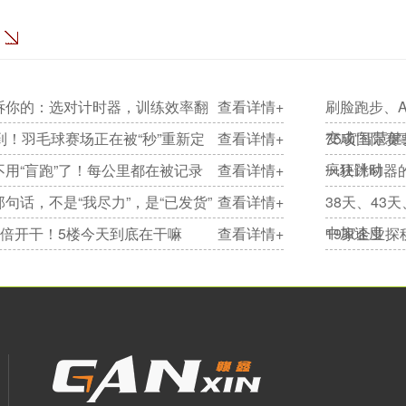
诉你的：选对计时器，训练效率翻
查看详情+
刷脸跑步、
变成“智慧健
到！羽毛球赛场正在被“秒”重新定
查看详情+
75项国际
疯狂跳动
用“盲跑”了！每公里都在被记录
查看详情+
一块计时器的
句话，不是“我尽力”，是“已发货”
查看详情+
38天、43
中加速度
翻倍开干！5楼今天到底在干嘛
查看详情+
19家企业探