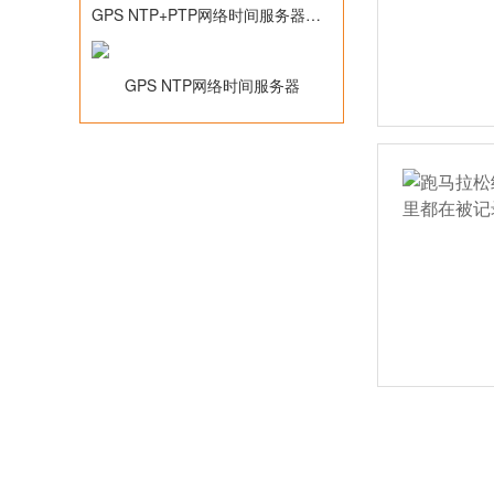
GPS NTP+PTP网络时间服务器，带10Mz参考频率输出(TM2500C)
GPS NTP网络时间服务器