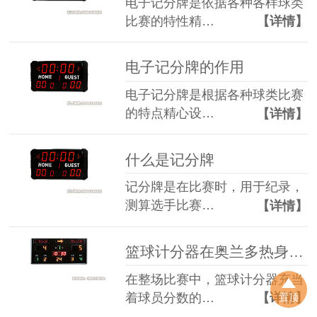
电子记分牌是依据各种各样球类
比赛的特性精…
【详情】
电子记分牌的作用
电子记分牌是根据各种球类比赛
的特点精心设…
【详情】
什么是记分牌
记分牌是在比赛时，用于纪录，
测算选手比赛…
【详情】
篮球计分器在奥兰多热身赛上的表现
在整场比赛中，篮球计分器充当
着球员分数的…
【详情】
置顶