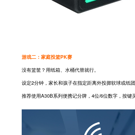
游戏二：家庭投篮PK赛
没有篮筐？用纸箱、水桶代替就行。
设定2分钟，家长和孩子在指定距离外投掷软球或纸
推荐使用A30B系列便携记分牌，4位/6位数字，按