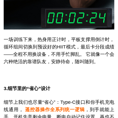
一场训练下来，热身用正计时，平板支撑用倒计时，
循环组间切换到预设好的
HIIT模式
，最后卡分段成绩
——全程不用换设备，不用手忙脚乱。
它就像一个会
六种绝活的靠谱队友，安静待命，随叫随到。
3.细节里的
“省心”设计
细节上我们也尽量
“省心”
：
Type-C接口
和你手机充电
线通用，
遥控器操作全系列统一逻辑
，到手就能上
手。
开机先亮剩余电量
，断电自动记住设置，再也不