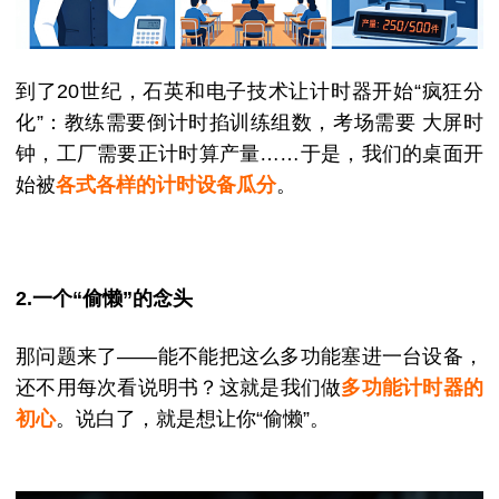
到了
20世纪，石英和电子技术让计时器开始“疯狂分
化”：
教练需要
倒计时
掐训练组数，
考场需要
大屏时
钟
，
工厂需要
正计时
算产量
……于是，我们的桌面开
始被
各式各样的计时设备瓜分
。
2.一个
“偷懒”的念头
那问题来了
——能不能把这么多功能塞进一台设备，
还不用每次看说明书？
这就是我们做
多功能计时器的
初心
。说白了，就是想让你
“偷懒”。